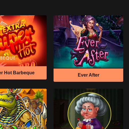
r Hot Barbeque
Ever After