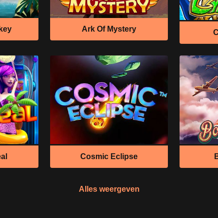
key
Ark Of Mystery
C
al
Cosmic Eclipse
Alles weergeven