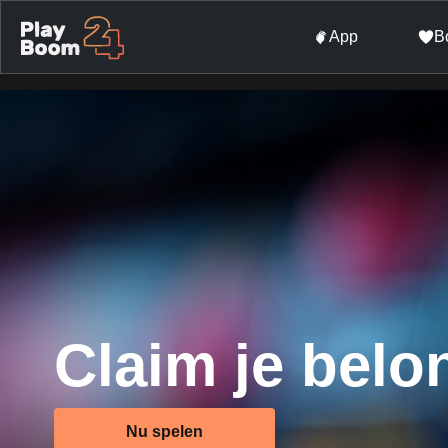
App
B
Claim je belo
Nu spelen