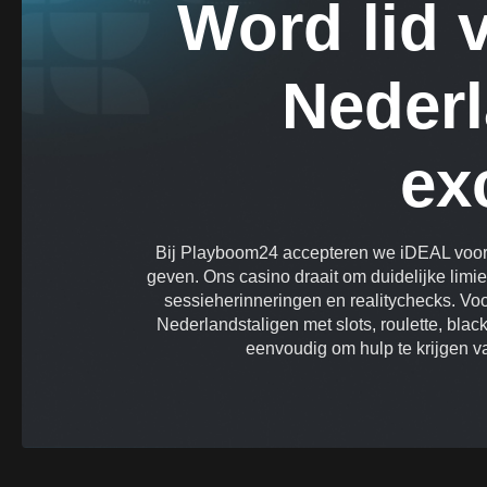
Word lid 
Neder
ex
Bij Playboom24 accepteren we iDEAL voor 
geven. Ons casino draait om duidelijke limie
sessieherinneringen en realitychecks. Voo
Nederlandstaligen met slots, roulette, bla
eenvoudig om hulp te krijgen va