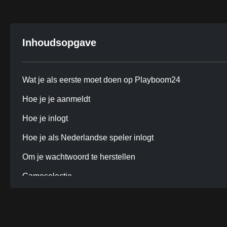
Inhoudsopgave
Wat je als eerste moet doen op Playboom24
Hoe je je aanmeldt
Hoe je inlogt
Hoe je als Nederlandse speler inlogt
Om je wachtwoord te herstellen
Gameselectie
Wat je nu kunt doen: slots, tafels en live dealers
Bonussen en promoties