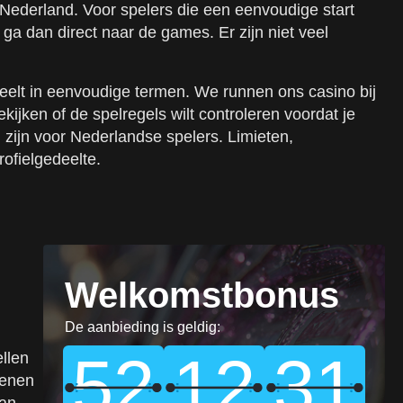
p Nederland. Voor spelers die een eenvoudige start
a dan direct naar de games. Er zijn niet veel
speelt in eenvoudige termen. We runnen ons casino bij
kijken of de spelregels wilt controleren voordat je
n zijn voor Nederlandse spelers. Limieten,
rofielgedeelte.
Welkomstbonus
De aanbieding is geldig:
52
12
29
ellen
genen
van