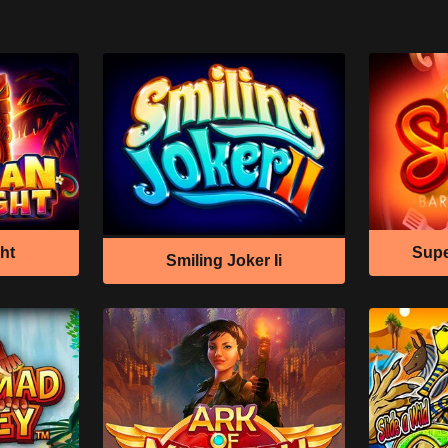
oleer het volgende:
ht
Supe
Smiling Joker Ii
als eerste gedaan.