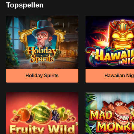
Topspellen
Hoe geven we je je gratis spins en hoe gebruik je ze?
Cashback
Toernooien
Voordat je meedoet aan een Playboom24-promotie, contr
Waar we promocodes plaatsen:
Hoe je je code inwisselt
Hoe je de bonus correct gebruikt
Holiday Spirits
Hawaiian Nig
Mobiele game-ervaring
We ondersteunen Android, iOS en "andere apparaten."
Voor mobiele gebruikers worden betalingen en opnames 
Vip-programma
Beveiliging en veilige betalingen