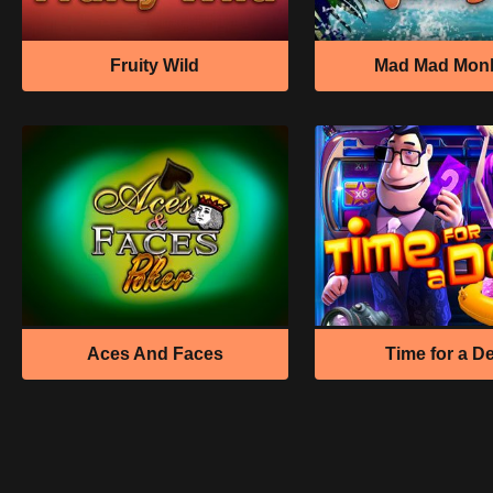
Hoe we het risico van veilige betalingen verlagen
Verantwoord spelen
Fruity Wild
Mad Mad Mon
Welke limieten we instellen en hoe je ze gebruikt
Leeftijdsverificatie
Game-tips en strategie
Kies slots en bepaal je inzetten binnen Playboom24
Aces And Faces
Time for a De