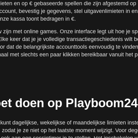
imieten en op € gebaseerde spellen die zijn afgestemd o
nt, bevestig je gegevens, stel uitgavenlimieten in en g
Onze kassa toont bedragen in €.
 zijn met online games. Onze interface legt uit hoe je 
 keer dat je je volledige transactiegeschiedenis wilt be
oor dat de belangrijkste accounttools eenvoudig te vinde
maal met slechts een paar klikken bereikbaar vanuit het p
moet doen op Playboom24
 kunt dagelijkse, wekelijkse of maandelijkse limieten inst
zodat je ze niet op het laatste moment wijzigt. Voor de
e ook aan een sessietimer in te stellen. Het inschakelen 